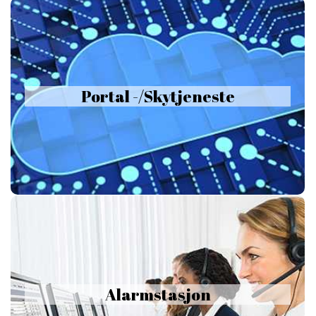
Portal -/Skytjeneste
Gratis Portal/Skytjeneste. Sjekk hendelser, hent bilder, slå på/av
Portal -/Skytjeneste
alarm og styr smarthusstyringer fra hvor som helst med nettleser
eller App. Motta alarmer som push-meldinger til smarttelefon og
nettbrett. Med dette øker du sikkerheten, tilgjengeligheten og
sparer penger i forhold til å benytte utleieaktørene.
Alarmstasjon
Hos oss er alarmstasjontjenesten valgfri. Ønsker du å være
Alarmstasjon
tilknyttet forsikringsgodkjent alarmstasjon koster dette kun kr
150,-/mnd for private og kr 300,-/mnd for næring. Vi tilbyr