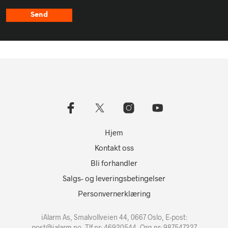
Send
Hjem
Kontakt oss
Bli forhandler
Salgs- og leveringsbetingelser
Personvernerklæring
iAlarm As, Smalvollveien 44, 0667 Oslo, E-post:
post@ialarm.no
, Tlf.nr: 46920544, Org.nr: 987547227