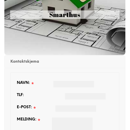
Norgesalarmen fungerer mot standard Zigbee HA1.2. Dette betyr
at i tillegg til at den støtter norgesalarmen sine
smarthuskomponenter, støtter den også 3.parts komponenter. Det
Smarthus
samme gjelder Zigbee detektorene, disse kan fungere mot
3.parts sentraler. Slå på og av lyset automatisk når du er hjemme
eller borte. Åpne porten til garasjen, Pass på at temperaturen
holder seg på en tempereatur når du er borte og en annen når du
er hjemme. Mulighetene er enorme.
Kontaktskjema
*
NAVN:
TLF:
*
E-POST:
*
MELDING: