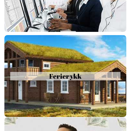
vekteroppmøte fra vårt nettverk av offentlig godkjente
vaktselskap mot betaling pr. utrykning.
Ferierykk
Benytt alarmstasjonstjeneste med vekteroppmøte i minimum 3
Ferierykk
måneder av gangen. Spar penger ved å aktivere tjenesten KUN
når alle kontaktpersoner er utilgjengelige, f. eks. ved
ferieavvikling.