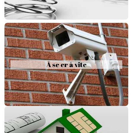
kommandoer.
Å se er å vite
Norgesalarmen benytter detektorer med kamera og har også IP
kamera som integrerer med systemet. Dette gir en komplett
løsning med videoverifikasjon når alarmen går. Alarmene kommer
Å se er å vite
som push meldinger via App eller som e-post, sms/mms. Ved
mottak kan du straks avgjøre hvorvidt alarmen er skarp eller ikke.
Med videoverifikasjon kan du selv ringe politiet. De har da plikt til
å gripe inn. Du har også mulighet til å SE HJEM og sjekke at alt
står bra til.
Smarthus