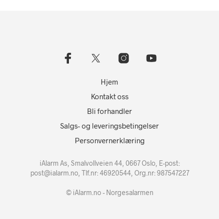
Hjem
Kontakt oss
Bli forhandler
Salgs- og leveringsbetingelser
Personvernerklæring
iAlarm As, Smalvollveien 44, 0667 Oslo, E-post:
post@ialarm.no
, Tlf.nr: 46920544, Org.nr: 987547227
© iAlarm.no - Norgesalarmen