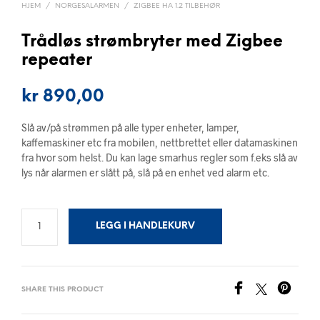
HJEM
/
NORGESALARMEN
/
ZIGBEE HA 1.2 TILBEHØR
Trådløs strømbryter med Zigbee
repeater
kr
890,00
Slå av/på strømmen på alle typer enheter, lamper,
kaffemaskiner etc fra mobilen, nettbrettet eller datamaskinen
fra hvor som helst. Du kan lage smarhus regler som f.eks slå av
lys når alarmen er slått på, slå på en enhet ved alarm etc.
LEGG I HANDLEKURV
SHARE THIS PRODUCT