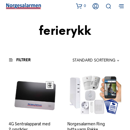
0
ferierykk
FILTRER
STANDARD SORTERING
4G Sentralapparat med
Norgesalarmen Ring
2 områder
hytta varm Pakke