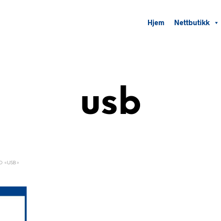
Hjem
Nettbutikk
usb
D «USB»