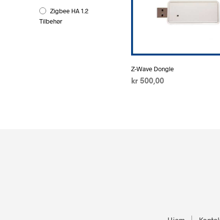
Zigbee HA 1.2
Tilbehør
Z-Wave Dongle
kr
500,00
LEGG I HANDLEKURV
Hjem
Kontak